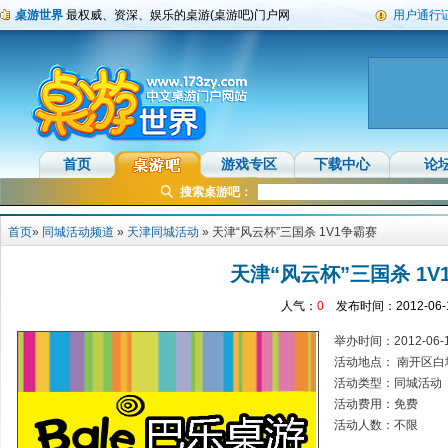
桌游世界
最权威、资深、娱乐的桌游(桌游吧)门户网
用户通行
首页
游戏专区
下载中心
论
搜索桌游吧：
首页
»
同城活动频道
»
天津同城活动
» 天津“风云杯”三国杀 1V1争霸赛
天津“风云杯”三国杀 1V
人气：
0
发布时间：2012-06-
举办时间：2012-06-10
活动地点： 南开区白堤
活动类型：同城活动
活动费用：免费
活动人数：不限