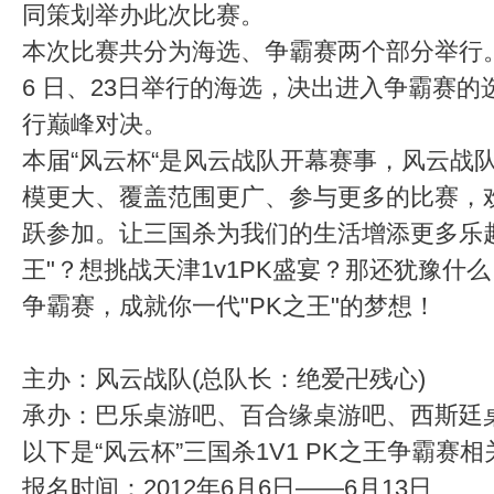
同策划举办此次比赛。
本次比赛共分为海选、争霸赛两个部分举行。
6 日、23日举行的海选，决出进入争霸赛的选
行巅峰对决。
本届“风云杯“是风云战队开幕赛事，风云战
模更大、覆盖范围更广、参与更多的比赛，
跃参加。让三国杀为我们的生活增添更多乐趣。
王"？想挑战天津1v1PK盛宴？那还犹豫什么
争霸赛，成就你一代"PK之王"的梦想！
主办：风云战队(总队长：绝爱卍残心)
承办：巴乐桌游吧、百合缘桌游吧、西斯廷
以下是“风云杯”三国杀1V1 PK之王争霸赛
报名时间：2012年6月6日——6月13日