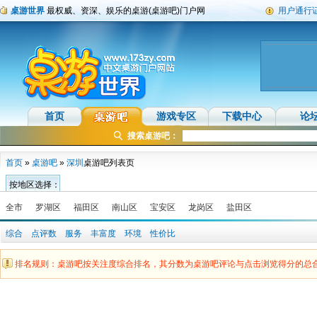
桌游世界
最权威、资深、娱乐的桌游(桌游吧)门户网
用户通行
首页
游戏专区
下载中心
论
搜索桌游吧：
首页
»
桌游吧
»
深圳
桌游吧列表页
按地区选择：
全市
罗湖区
福田区
南山区
宝安区
龙岗区
盐田区
综合
点评数
服务
丰富度
环境
性价比
排名规则：桌游吧按关注度综合排名，其分数为桌游吧评论与点击浏览得分的总合(