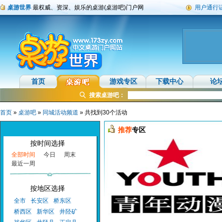
桌游世界
最权威、资深、娱乐的桌游(桌游吧)门户网
用户通行
首页
游戏专区
下载中心
论
搜索桌游吧：
首页
»
桌游吧
»
同城活动频道
» 共找到30个活动
推荐
专区
按时间选择
全部时间
今日
周末
最近一周
按地区选择
全市
长安区
桥东区
桥西区
新华区
井陉矿