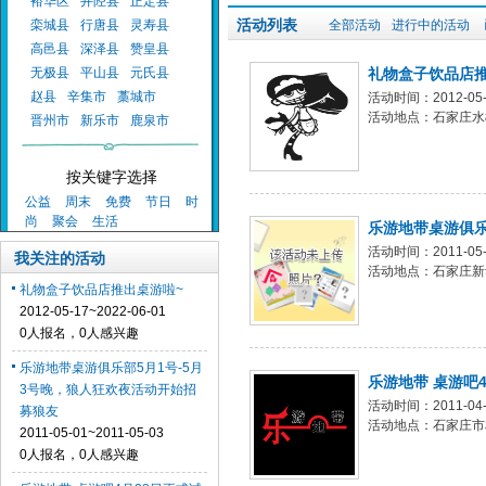
裕华区
井陉县
正定县
活动列表
栾城县
行唐县
灵寿县
全部活动
进行中的活动
高邑县
深泽县
赞皇县
无极县
平山县
元氏县
礼物盒子饮品店推
赵县
辛集市
藁城市
活动时间：2012-05-1
活动地点：石家庄水
晋州市
新乐市
鹿泉市
按关键字选择
公益
周末
免费
节日
时
尚
聚会
生活
乐游地带桌游俱乐
活动时间：2011-05-0
我关注的活动
活动地点：石家庄新
礼物盒子饮品店推出桌游啦~
2012-05-17~2022-06-01
0人报名，0人感兴趣
乐游地带桌游俱乐部5月1号-5月
乐游地带 桌游吧
3号晚，狼人狂欢夜活动开始招
活动时间：2011-04-2
募狼友
活动地点：石家庄市友
2011-05-01~2011-05-03
0人报名，0人感兴趣