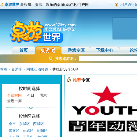
桌游世界
最权威、资深、娱乐的桌游(桌游吧)门户网
用户通行
首页
游戏专区
下载中心
论
搜索桌游吧：
首页
»
桌游吧
»
同城活动频道
» 共找到58个活动
推荐
专区
按时间选择
全部时间
今日
周末
最近一周
按地区选择
全市
东城区
西城区
崇文区
宣武区
朝阳区