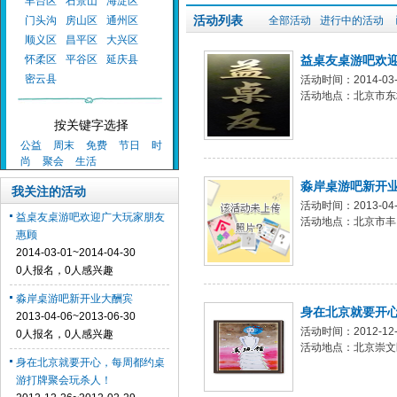
丰台区
石景山
海淀区
活动列表
门头沟
房山区
通州区
全部活动
进行中的活动
顺义区
昌平区
大兴区
怀柔区
平谷区
延庆县
益桌友桌游吧欢
密云县
活动时间：2014-03-0
活动地点：北京市东
按关键字选择
公益
周末
免费
节日
时
尚
聚会
生活
淼岸桌游吧新开
我关注的活动
活动时间：2013-04-0
益桌友桌游吧欢迎广大玩家朋友
活动地点：北京市丰
惠顾
2014-03-01~2014-04-30
0人报名，0人感兴趣
淼岸桌游吧新开业大酬宾
身在北京就要开
2013-04-06~2013-06-30
活动时间：2012-12-2
0人报名，0人感兴趣
活动地点：北京崇文
身在北京就要开心，每周都约桌
游打牌聚会玩杀人！