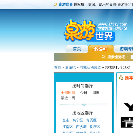
桌游世界
最权威、资深、娱乐的桌游(桌游吧)
首页
游戏专
搜索桌游吧：
首页
»
桌游吧
»
同城活动频道
» 共找到15个活动
推荐
按时间选择
全部时间
今日
周末
最近一周
按地区选择
全市
兴宁区
青秀区
江南区
西乡塘
良庆区