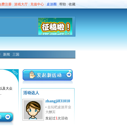
免费注册
|
游戏大厅
|
充值中心
|
桌游圈
|
帮助
|
收藏
游
新闻
三国
以及大众
活动达人
.
zhangji831010
•
去玩吧桌游开业
大酬宾
发起过
1
次活动