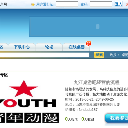
门户网
用户通行证
密码
区
下载中心
论坛
在线桌游
热搜：
桌
专区
九江桌游吧经营的流程
随着市场经济的发展，高科技信息的进步
传媒的广泛传播，极大地推动了桌游文化..
时间：2013-06-21~2049-06-25
地点：山东济南泉城路齐鲁国际大厦
组织者：fendudu187
0
0
人报名
人收藏