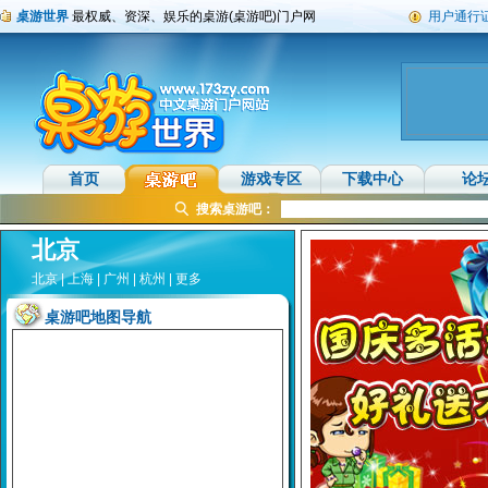
桌游世界
最权威、资深、娱乐的桌游(桌游吧)门户网
用户通行
首页
游戏专区
下载中心
论
搜索桌游吧：
北京
北京
|
上海
|
广州
|
杭州
|
更多
桌游吧地图导航