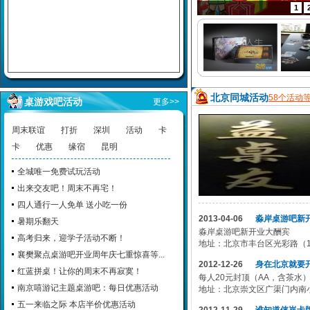
1
北京同城活动
58个活动
桌游戏吧活动
更多>>
周末联谊
打折
深圳
活动
卡
卡
优惠
缘宿
昆明
全城唯一免费试玩活动
出来交友吧！周末不再宅！
四人通行一人免单 送小吃一份
2013-04-06
淼岸桌游吧新
暑期乐翻天
淼岸桌游吧新开业大酬宾
高考归来，迎学子活动不断！
地址：北京市丰台区光彩路（10
襄樊聚点桌游吧开业周年庆七重惊喜等...
2012-12-26
身在北京就要开
红蓝拼桌！让你的周末不再寂寞！
每人20元封顶（AA，含茶水
南京嘻游记主题桌游吧：每日优惠活动
地址：北京崇文区广渠门内南小街
五一来临之际 本店半价优惠活动